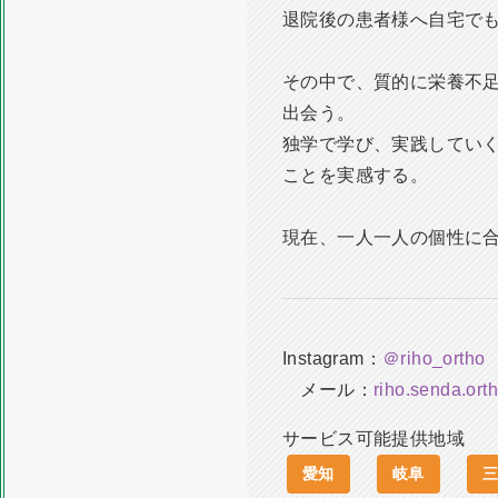
退院後の患者様へ自宅でも
その中で、質的に栄養不
出会う。
独学で学び、実践してい
ことを実感する。
現在、一人一人の個性に
Instagram：
＠riho_ortho
メール：
riho.senda.or
サービス可能提供地域
愛知
岐阜