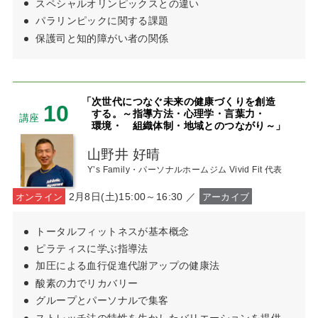
スペシャルオリンピックスとの違い
パラリンピックに関する課題
保護司と知的障がい者の関係
「次世代につなぐ未来の健康づくりを創造
10
する。～指導方法・心理学・言葉力・
講座
環境・
組織体制・地域とのつながり～」
山野井 好晴
Y’s Family・パーソナルホームジム Vivid Fit 代表
2月8日(土)15:00～16:30 ／
オンライン
アーカイブ
トータルフィットネスが基本概念
ピラティスに学ぶ指導法
加圧による血行促進代謝アップの健康法
酸素の力でリカバリー
グループとパーソナルで集客
ストレッチ法の特性を生かしたバリエーションを提供