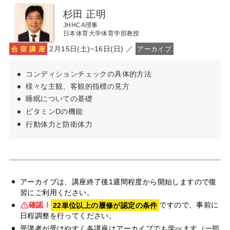
杉田 正明
JHHCA理事
日本体育大学体育学部教授
2月15日(土)~16日(日) ／
合 宿 講 座
アーカイブ
コンディションチェックの具体的方法
様々な主観、客観的指標の見方
睡眠についての基礎
ビタミンDの機能
行動体力と防衛体力
アーカイブは、講座終了後1週間程度から開始しますので復
習にご利用ください。
確認！
22単位以上の履修が認定の条件
ですので、事前に
日程調整を行ってください。
受講者が受けやすく各講座はアーカイブでも学べます（一部