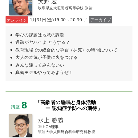
大野 宏
岐阜県立大垣養老高等学校 教諭
1月31日(金)19:00～20:30 ／
オンライン
アーカイブ
学びの課題は地域の課題
過疎がヤバイよ どうする？
教育現場での総合的な学習（探究）の時間について
大人の本気が子供に火をつける
みんな違ってみんないい
真鶴モデルやってみようぜ！
8
「高齢者の睡眠と身体活動
講座
ー 認知症予防への期待」
水上 勝義
JHHCA理事
筑波大学人間総合科学研究科教授