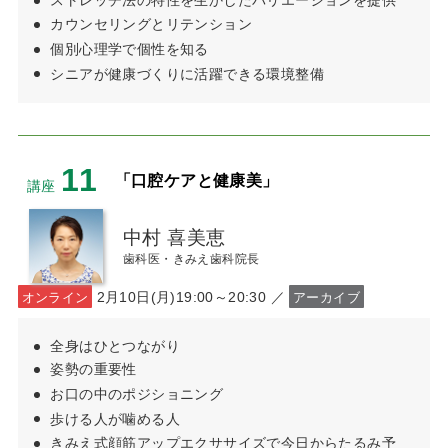
カウンセリングとリテンション
個別心理学で個性を知る
シニアが健康づくりに活躍できる環境整備
11
「口腔ケアと健康美」
講座
中村 喜美恵
歯科医・きみえ歯科院長
2月10日(月)19:00～20:30 ／
オンライン
アーカイブ
全身はひとつながり
姿勢の重要性
お口の中のポジショニング
歩ける人が噛める人
きみえ式顔筋アップエクササイズで今日からたるみ予