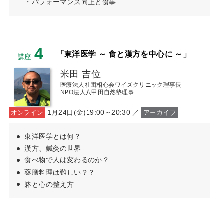
・パフォーマンス向上と食事
4
「東洋医学 ～ 食と漢方を中心に ～」
講座
米田 吉位
医療法人社団相心会ワイズクリニック理事長
NPO法人八甲田自然塾理事
1月24日(金)19:00～20:30 ／
オンライン
アーカイブ
東洋医学とは何？
漢方、鍼灸の世界
食べ物で人は変わるのか？
薬膳料理は難しい？？
躰と心の整え方