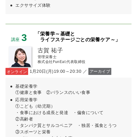
エクササイズ体験
「栄養学～基礎と
3
ライフステージごとの栄養ケア～」
講座
古賀 祐子
管理栄養士
株式会社FunEat.代表取締役
1月20日(月)19:00～20:30 ／
オンライン
アーカイブ
基礎栄養学
①健康と食事 ②バランスのいい食事
応用栄養学
①こども（幼児期）
・食事における成長と発達 ・偏食について
②高齢者
・タンパク質とサルコペニア ・独居・孤食とうつ
③スポーツと栄養